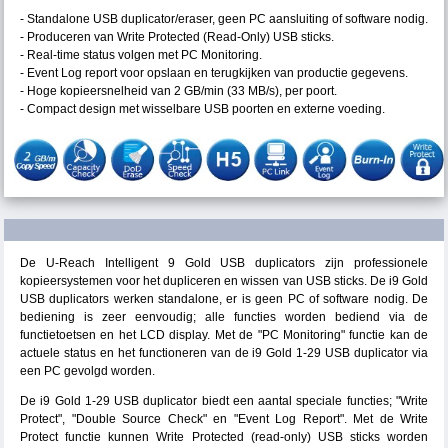
- Standalone USB duplicator/eraser, geen PC aansluiting of software nodig.
- Produceren van Write Protected (Read-Only) USB sticks.
- Real-time status volgen met PC Monitoring.
- Event Log report voor opslaan en terugkijken van productie gegevens.
- Hoge kopieersnelheid van 2 GB/min (33 MB/s), per poort.
- Compact design met wisselbare USB poorten en externe voeding.
De U-Reach Intelligent 9 Gold USB duplicators zijn professionele
kopieersystemen voor het dupliceren en wissen van USB sticks. De i9 Gold
USB duplicators werken standalone, er is geen PC of software nodig. De
bediening is zeer eenvoudig; alle functies worden bediend via de
functietoetsen en het LCD display. Met de "PC Monitoring" functie kan de
actuele status en het functioneren van de i9 Gold 1-29 USB duplicator via
een PC gevolgd worden.
De i9 Gold 1-29 USB duplicator biedt een aantal speciale functies; "Write
Protect", "Double Source Check" en "Event Log Report". Met de Write
Protect functie kunnen Write Protected (read-only) USB sticks worden