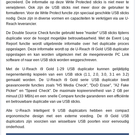
gecreëerd. De informatie op deze Write Protected sticks is niet meer te
verwijderen. Ook zijn de USB sticks niet meer door de gebruiker te
formatteren. Voor de Write Protect functie zijn speciaal geschikte USB sticks
nodig. Deze zijn in diverse vormen en capaciteiten te verkrijgen via uw U-
Reach leverancier.
De Double Source Check functie gebruikt twee "master" USB sticks tijdens
duplicatie voor de hoogst mogelijke betrouwbaarheid. Met de Event Log
Report functie wordt uitgebreide informatie over het duplicatie proces
opgeslagen. Deze informatie wordt op de U-Reach i9 Gold USB duplicator
opgeslagen en kan worden uitgelezen met de meegeleverde PC Link
software of naar een USB stick worden weggeschreven.
Met de U-Reach i9 Gold 1-29 USB duplicator kunnen gelijktijdig
negenentwintig kopieën van een USB stick (1.1, 2.0, 3.0, 3.1 en 3.2)
gemaakt worden. De U-Reach i9 Gold serie USB duplicator biedt
geavanceerde functies zoals "H5 Media Check", "DoD Erase", "A2 Fake
Picker" en "Speed Check". De maximale kopieersnelheid van 2 GB per
minuut (33 MB/s) en een snelle Compare functie garanderen een efficiënte
en betrouwbare duplicatie van uw USB sticks.
Alle U-Reach Intelligent 9 USB duplicators hebben een compact
ergonomische design met een externe voeding. De i9 Gold USB
duplicators zijn voorzien van wisselbare USB poorten voor eenvoudig
onderhoud.