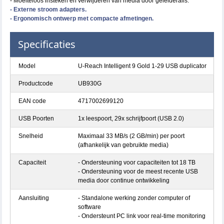
- Moeiteloos insteken en verwijderen van media door geleiderails.
- Externe stroom adapters.
- Ergonomisch ontwerp met compacte afmetingen.
Specificaties
Model
U-Reach Intelligent 9 Gold 1-29 USB duplicator
Productcode
UB930G
EAN code
4717002699120
USB Poorten
1x leespoort, 29x schrijfpoort (USB 2.0)
Snelheid
Maximaal 33 MB/s (2 GB/min) per poort
(afhankelijk van gebruikte media)
Capaciteit
- Ondersteuning voor capaciteiten tot 18 TB
- Ondersteuning voor de meest recente USB
media door continue ontwikkeling
Aansluiting
- Standalone werking zonder computer of
software
- Ondersteunt PC link voor real-time monitoring