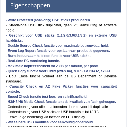
Eigenschappen
- Write Protected (read-only) USB sticks produceren.
- Standalone USB stick duplicator, geen PC aansluiting of software
nodig.
- Geschikt voor USB sticks (1.1/2.0/3.0/3.1/3.2) en externe USB
harddisks.
- Double Source Check functie voor maximale betrouwbaarheid.
- Event Log Report functie voor opslaan van productie gegevens.
- Burn-in duurzaamheid test functie voor USB sticks.
- Real-time PC monitoring functie.
- Maximale kopieersnelheid tot 2 GB per minuut, per poort.
- Quick Copy functie voor Linux (ext2/3/4), NTFS, FAT16/32, exFAT.
- DoD Erase functie voldoet aan de US Department of Defense
standaard.
- Capacity Check en A2 Fake Picker functies voor capaciteit
controle.
- Speed Check functie test lees- en schrijfsnelheid.
- H3/H5/H6 Media Check functie test de kwaliteit van flash geheugen.
- Ondersteuning voor alle data formaten door bit-voor-bit duplicatie.
- Ondersteuning voor USB sticks en USB harddisks tot 18 TB.
- Eenvoudige bediening via toetsen en LCD display.
- Wisselbare USB modules voor eenvoudig onderhoud.