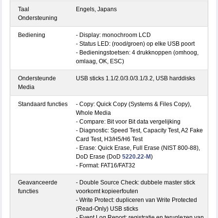
Taal
Engels, Japans
Ondersteuning
Bediening
- Display: monochroom LCD
- Status LED: (rood/groen) op elke USB poort
- Bedieningstoetsen: 4 drukknoppen (omhoog,
omlaag, OK, ESC)
Ondersteunde
USB sticks 1.1/2.0/3.0/3.1/3.2, USB harddisks
Media
Standaard functies
- Copy: Quick Copy (Systems & Files Copy),
Whole Media
- Compare: Bit voor Bit data vergelijking
- Diagnostic: Speed Test, Capacity Test, A2 Fake
Card Test, H3/H5/H6 Test
- Erase: Quick Erase, Full Erase (NIST 800-88),
DoD Erase (DoD
5220.22-M
)
- Format: FAT16/FAT32
Geavanceerde
- Double Source Check: dubbele master stick
functies
voorkomt kopieerfouten
- Write Protect: dupliceren van Write Protected
(Read-Only) USB sticks
- Event Log Report: registratie en teruglezen van