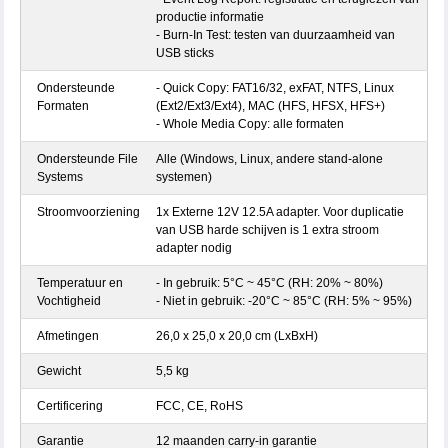
productie informatie
- Burn-In Test: testen van duurzaamheid van
USB sticks
Ondersteunde
- Quick Copy: FAT16/32, exFAT, NTFS, Linux
Formaten
(Ext2/Ext3/Ext4), MAC (HFS, HFSX, HFS+)
- Whole Media Copy: alle formaten
Ondersteunde File
Alle (Windows, Linux, andere stand-alone
Systems
systemen)
Stroomvoorziening
1x Externe 12V 12.5A adapter. Voor duplicatie
van USB harde schijven is 1 extra stroom
adapter nodig
Temperatuur en
- In gebruik: 5°C ~ 45°C (RH: 20% ~ 80%)
Vochtigheid
- Niet in gebruik: -20°C ~ 85°C (RH: 5% ~ 95%)
Afmetingen
26,0 x 25,0 x 20,0 cm (LxBxH)
Gewicht
5,5 kg
Certificering
FCC, CE, RoHS
Garantie
12 maanden carry-in garantie